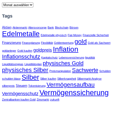
Archiv
Tags
Aktien
Aktienmarkt
Altersvorsorge
Bank
Blockchain
Börsen
Edelmetalle
Edelmetalle physisch
Fiat-Money
Finanzielle Sicherheit
gold
Finanzierung
Finanzplanung
Flexibilität
Geldentwertung
Gold als Sachwert
Inflation
goldpreis
goldanleger
Gold kaufen
Inflationsschutz
Kapitalschutz
Lebensversicherung
liquidität
physisches Gold
Liquiditätsengpas
Liquiditätsplan
physisches Silber
Sachwerte
Preismanipulation
Schulden
Silber
schulden blase
Silber kaufen
Silberknappheit
Silbermarkt Analyse
Vermögensaufbau
Steuern
silberpreis
Tokenisierung
Vermögenssicherung
Vermögensschutz
Zentralbanken kaufen Gold
Zinsmarkt
zukunft