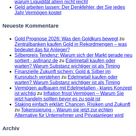
warum Liquidität allein nicht reicht
Geld arbeiten lassen: Der Denkfehler, der Sie jedes
Jahr Vermögen kostet
Neueste Kommentare
Gold Prognose 2026: Was den Goldkurs bewegt
zu
Zentralbanken kaufen Gold in Rekordmengen – was
bedeutet das für Anleger?
Silberpreis Tendenz: Warum sich der Markt gerade neu
sortiert - asfinanz.de
zu
Edelmetall kaufen oder
warten? Warum Substanz wichtiger ist als Timing
Finanzielle Zukunft sichern: Gold & Silber im
Kursrutsch verstehen
zu
Edelmetall kaufen oder
warten? Warum Substanz wichtiger ist als Timing
Vermögen aufbauen mit Edelmetallen - klares Konzept
ist wichtig
zu
Inflation frisst Vermögen – Warum Sie
jetzt handeln sollten bevor es zu spät ist
Staking einfach erklärt: Chancen, Risiken und Zukunft
zu
Tokenisierung – Warum sie jetzt zur echten
Alternative für Unternehmer und Privatanleger wird
Archiv