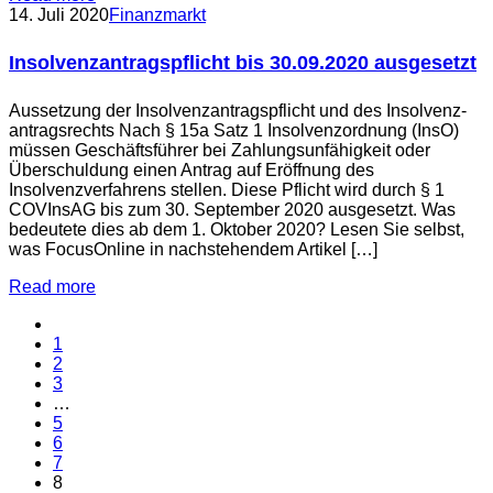
14. Juli 2020
Finanzmarkt
Insolvenzantragspflicht bis 30.09.2020 ausgesetzt
Aussetzung der Insolvenz­antrags­pflicht und des Insolvenz­­
antrags­rechts Nach § 15a Satz 1 Insolvenzordnung (InsO)
müssen Geschäftsführer bei Zahlungsunfähigkeit oder
Überschuldung einen Antrag auf Er­öffnung des
Insolvenzverfahrens stellen. Diese Pflicht wird durch § 1
COVInsAG bis zum 30. ­September 2020 ausgesetzt. Was
bedeutete dies ab dem 1. Oktober 2020? Lesen Sie selbst,
was FocusOnline in nachstehendem Artikel […]
Read more
1
2
3
…
5
6
7
8