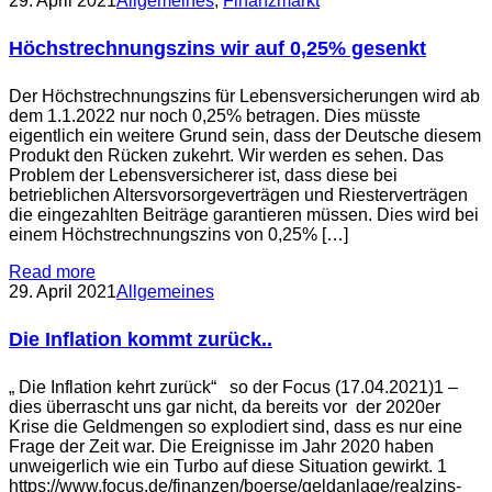
29. April 2021
Allgemeines
,
Finanzmarkt
Höchstrechnungszins wir auf 0,25% gesenkt
Der Höchstrechnungszins für Lebensversicherungen wird ab
dem 1.1.2022 nur noch 0,25% betragen. Dies müsste
eigentlich ein weitere Grund sein, dass der Deutsche diesem
Produkt den Rücken zukehrt. Wir werden es sehen. Das
Problem der Lebensversicherer ist, dass diese bei
betrieblichen Altersvorsorgeverträgen und Riesterverträgen
die eingezahlten Beiträge garantieren müssen. Dies wird bei
einem Höchstrechnungszins von 0,25% […]
Read more
29. April 2021
Allgemeines
Die Inflation kommt zurück..
„ Die Inflation kehrt zurück“ so der Focus (17.04.2021)1 –
dies überrascht uns gar nicht, da bereits vor der 2020er
Krise die Geldmengen so explodiert sind, dass es nur eine
Frage der Zeit war. Die Ereignisse im Jahr 2020 haben
unweigerlich wie ein Turbo auf diese Situation gewirkt. 1
https://www.focus.de/finanzen/boerse/geldanlage/realzins-