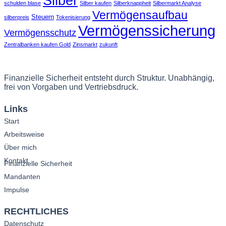
Silber
schulden blase
Silber kaufen
Silberknappheit
Silbermarkt Analyse
Vermögensaufbau
Steuern
silberpreis
Tokenisierung
Vermögenssicherung
Vermögensschutz
Zentralbanken kaufen Gold
Zinsmarkt
zukunft
Finanzielle Sicherheit entsteht durch Struktur. Unabhängig,
frei von Vorgaben und Vertriebsdruck.
Links
Start
Arbeitsweise
Über mich
Kontakt
Finanzielle Sicherheit
Mandanten
Impulse
RECHTLICHES
Datenschutz