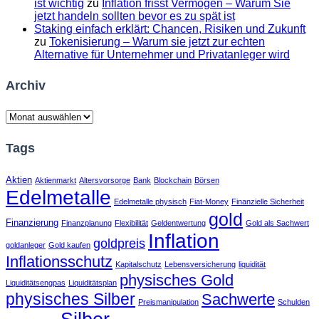
ist wichtig
zu
Inflation frisst Vermögen – Warum Sie
jetzt handeln sollten bevor es zu spät ist
Staking einfach erklärt: Chancen, Risiken und Zukunft
zu
Tokenisierung – Warum sie jetzt zur echten
Alternative für Unternehmer und Privatanleger wird
Archiv
Archiv
Tags
Aktien
Aktienmarkt
Altersvorsorge
Bank
Blockchain
Börsen
Edelmetalle
Edelmetalle physisch
Fiat-Money
Finanzielle Sicherheit
gold
Finanzierung
Finanzplanung
Flexibilität
Geldentwertung
Gold als Sachwert
Inflation
goldpreis
goldanleger
Gold kaufen
Inflationsschutz
Kapitalschutz
Lebensversicherung
liquidität
physisches Gold
Liquiditätsengpas
Liquiditätsplan
physisches Silber
Sachwerte
Preismanipulation
Schulden