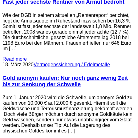
Fast jeder sechste Rentner von Armut bedroht
Wie der DGB in seinem aktuellen „Rentenreport“ berichtet,
liegt die Armutsquote im Ruhestand inzwischen bei 16,3 %.
Somit ist fast jeder sechste der landesweit 1,8 Mio. Rentner
betroffen. 2008 war es gerade einmal jeder achte (12,7 %).
Die durchschnittliche, gesetzliche Altersrente lag 2018 bei
1198 Euro bei den Männern, Frauen erhielten nur 646 Euro
im […]
Read more
18. März 2020
Vermögenssicherung / Edelmetalle
Gold anonym kaufen: Nur noch ganz wenig Zeit
bis zur Senkung der Schwelle
Zum 1. Januar 2020 wird die Schwelle, um anonym Gold zu
kaufen von 10.000 € auf 2.000 € gesenkt. Hiermit soll die
Geldwäsche und Terrorismusfinanzierung bekämpft werden.
Doch viele Bürger möchten durch anonyme Goldkäufe kein
Geld waschen, sondern nur etwas unabhängiger vom Staat
werden. Deshalb unser Tip: Auf die Lagerung des
physischen Goldes kommt es […]