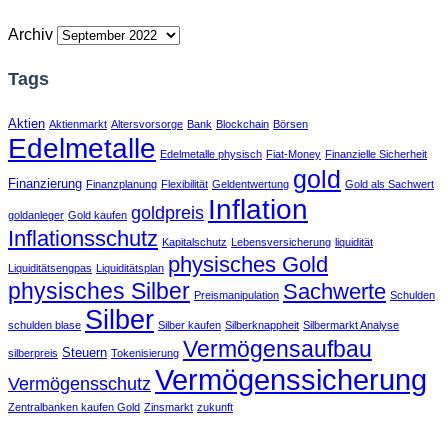
Archiv
Tags
Aktien
Aktienmarkt
Altersvorsorge
Bank
Blockchain
Börsen
Edelmetalle
Edelmetalle physisch
Fiat-Money
Finanzielle Sicherheit
gold
Finanzierung
Finanzplanung
Flexibilität
Geldentwertung
Gold als Sachwert
Inflation
goldpreis
goldanleger
Gold kaufen
Inflationsschutz
Kapitalschutz
Lebensversicherung
liquidität
physisches Gold
Liquiditätsengpas
Liquiditätsplan
physisches Silber
Sachwerte
Preismanipulation
Schulden
Silber
schulden blase
Silber kaufen
Silberknappheit
Silbermarkt Analyse
Vermögensaufbau
Steuern
silberpreis
Tokenisierung
Vermögenssicherung
Vermögensschutz
Zentralbanken kaufen Gold
Zinsmarkt
zukunft