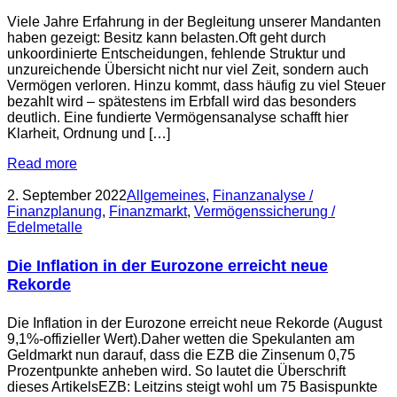
Viele Jahre Erfahrung in der Begleitung unserer Mandanten
haben gezeigt: Besitz kann belasten.Oft geht durch
unkoordinierte Entscheidungen, fehlende Struktur und
unzureichende Übersicht nicht nur viel Zeit, sondern auch
Vermögen verloren. Hinzu kommt, dass häufig zu viel Steuer
bezahlt wird – spätestens im Erbfall wird das besonders
deutlich. Eine fundierte Vermögensanalyse schafft hier
Klarheit, Ordnung und […]
Read more
2. September 2022
Allgemeines
,
Finanzanalyse /
Finanzplanung
,
Finanzmarkt
,
Vermögenssicherung /
Edelmetalle
Die Inflation in der Eurozone erreicht neue
Rekorde
Die Inflation in der Eurozone erreicht neue Rekorde (August
9,1%-offizieller Wert).Daher wetten die Spekulanten am
Geldmarkt nun darauf, dass die EZB die Zinsenum 0,75
Prozentpunkte anheben wird. So lautet die Überschrift
dieses ArtikelsEZB: Leitzins steigt wohl um 75 Basispunkte