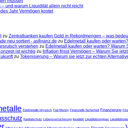
ennen müssen
 – und warum Liquidität allein nicht reicht
jedes Jahr Vermögen kostet
t
zu
Zentralbanken kaufen Gold in Rekordmengen – was bedeut
e neu sortiert - asfinanz.de
zu
Edelmetall kaufen oder warten?
ursrutsch verstehen
zu
Edelmetall kaufen oder warten? Warum Su
nzept ist wichtig
zu
Inflation frisst Vermögen – Warum Sie jetzt
Zukunft
zu
Tokenisierung – Warum sie jetzt zur echten Alternati
etalle
Finanzierung
Edelmetalle physisch
Fiat-Money
Finanzielle Sicherheit
Fin
onsschutz
Kapitalschutz
Lebensversicherung
liquidität
Liquiditätsengpas
Liquiditätspl
er
Steuern