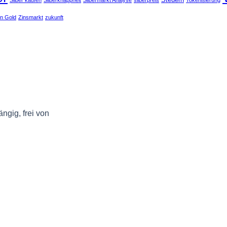
Silber kaufen
Silberknappheit
Silbermarkt Analyse
silberpreis
Tokenisierung
en Gold
Zinsmarkt
zukunft
ngig, frei von