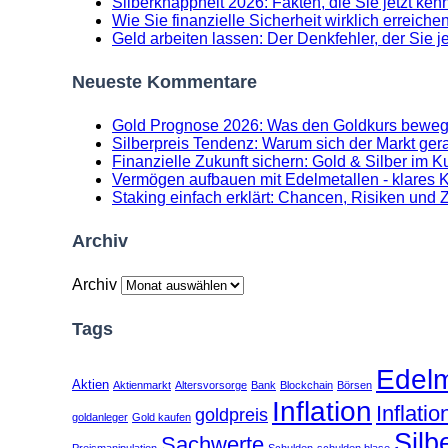
Silberknappheit 2026: Fakten, die Sie jetzt k
Wie Sie finanzielle Sicherheit wirklich erreichen
Geld arbeiten lassen: Der Denkfehler, der Sie 
Neueste Kommentare
Gold Prognose 2026: Was den Goldkurs beweg
Silberpreis Tendenz: Warum sich der Markt gerad
Finanzielle Zukunft sichern: Gold & Silber im K
Vermögen aufbauen mit Edelmetallen - klares Ko
Staking einfach erklärt: Chancen, Risiken und 
Archiv
Archiv
Tags
Edelm
Aktien
Aktienmarkt
Altersvorsorge
Bank
Blockchain
Börsen
Inflation
Inflati
goldpreis
goldanleger
Gold kaufen
Silb
Sachwerte