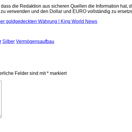
dass die Redaktion aus sicheren Quellen die Information hat,
n zu verwenden und den Dollar und EURO vollständig zu ersetz
er goldgedeckten Währung | King World News
r
Silber
Vermögensaufbau
erliche Felder sind mit
*
markiert