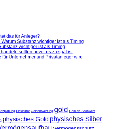
et das für Anleger?
 Warum Substanz wichtiger ist als Timing
bstanz wichtiger ist als Timing
 handeln sollten bevor es zu spät ist
ve für Unternehmer und Privatanleger wird
gold
anzplanung
Flexibilität
Geldentwertung
Gold als Sachwert
physisches Silber
physisches Gold
an
Vermögensaufbau
Vermögensschutz