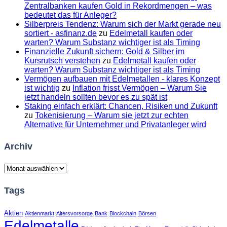
Zentralbanken kaufen Gold in Rekordmengen – was
bedeutet das für Anleger?
Silberpreis Tendenz: Warum sich der Markt gerade neu
sortiert - asfinanz.de
zu
Edelmetall kaufen oder
warten? Warum Substanz wichtiger ist als Timing
Finanzielle Zukunft sichern: Gold & Silber im
Kursrutsch verstehen
zu
Edelmetall kaufen oder
warten? Warum Substanz wichtiger ist als Timing
Vermögen aufbauen mit Edelmetallen - klares Konzept
ist wichtig
zu
Inflation frisst Vermögen – Warum Sie
jetzt handeln sollten bevor es zu spät ist
Staking einfach erklärt: Chancen, Risiken und Zukunft
zu
Tokenisierung – Warum sie jetzt zur echten
Alternative für Unternehmer und Privatanleger wird
Archiv
Archiv
Tags
Aktien
Aktienmarkt
Altersvorsorge
Bank
Blockchain
Börsen
Edelmetalle