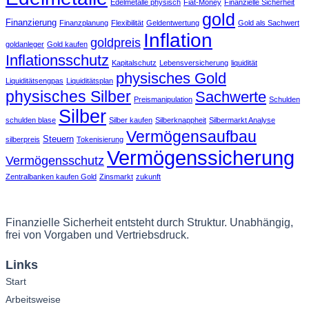
Edelmetalle physisch
Fiat-Money
Finanzielle Sicherheit
gold
Finanzierung
Finanzplanung
Flexibilität
Geldentwertung
Gold als Sachwert
Inflation
goldpreis
goldanleger
Gold kaufen
Inflationsschutz
Kapitalschutz
Lebensversicherung
liquidität
physisches Gold
Liquiditätsengpas
Liquiditätsplan
physisches Silber
Sachwerte
Preismanipulation
Schulden
Silber
schulden blase
Silber kaufen
Silberknappheit
Silbermarkt Analyse
Vermögensaufbau
Steuern
silberpreis
Tokenisierung
Vermögenssicherung
Vermögensschutz
Zentralbanken kaufen Gold
Zinsmarkt
zukunft
Finanzielle Sicherheit entsteht durch Struktur. Unabhängig,
frei von Vorgaben und Vertriebsdruck.
Links
Start
Arbeitsweise