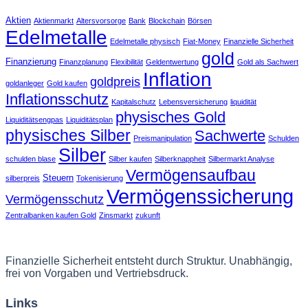
Aktien
Aktienmarkt
Altersvorsorge
Bank
Blockchain
Börsen
Edelmetalle
Edelmetalle physisch
Fiat-Money
Finanzielle Sicherheit
gold
Finanzierung
Finanzplanung
Flexibilität
Geldentwertung
Gold als Sachwert
Inflation
goldpreis
goldanleger
Gold kaufen
Inflationsschutz
Kapitalschutz
Lebensversicherung
liquidität
physisches Gold
Liquiditätsengpas
Liquiditätsplan
physisches Silber
Sachwerte
Preismanipulation
Schulden
Silber
schulden blase
Silber kaufen
Silberknappheit
Silbermarkt Analyse
Vermögensaufbau
Steuern
silberpreis
Tokenisierung
Vermögenssicherung
Vermögensschutz
Zentralbanken kaufen Gold
Zinsmarkt
zukunft
Finanzielle Sicherheit entsteht durch Struktur. Unabhängig,
frei von Vorgaben und Vertriebsdruck.
Links