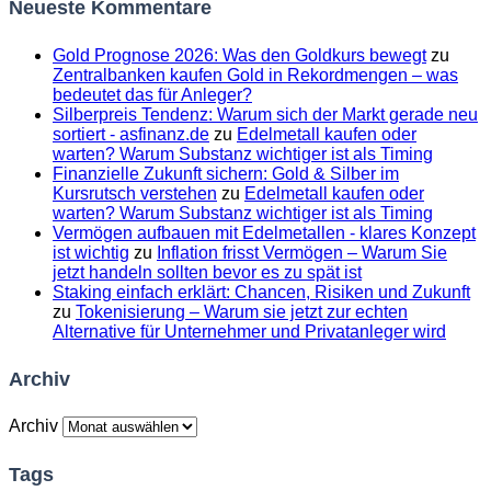
Neueste Kommentare
Gold Prognose 2026: Was den Goldkurs bewegt
zu
Zentralbanken kaufen Gold in Rekordmengen – was
bedeutet das für Anleger?
Silberpreis Tendenz: Warum sich der Markt gerade neu
sortiert - asfinanz.de
zu
Edelmetall kaufen oder
warten? Warum Substanz wichtiger ist als Timing
Finanzielle Zukunft sichern: Gold & Silber im
Kursrutsch verstehen
zu
Edelmetall kaufen oder
warten? Warum Substanz wichtiger ist als Timing
Vermögen aufbauen mit Edelmetallen - klares Konzept
ist wichtig
zu
Inflation frisst Vermögen – Warum Sie
jetzt handeln sollten bevor es zu spät ist
Staking einfach erklärt: Chancen, Risiken und Zukunft
zu
Tokenisierung – Warum sie jetzt zur echten
Alternative für Unternehmer und Privatanleger wird
Archiv
Archiv
Tags