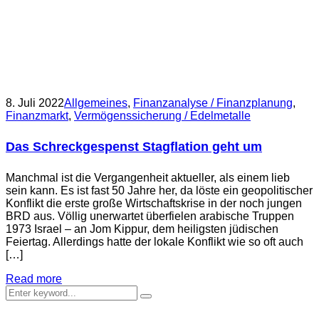
8. Juli 2022
Allgemeines
,
Finanzanalyse / Finanzplanung
,
Finanzmarkt
,
Vermögenssicherung / Edelmetalle
Das Schreckgespenst Stagflation geht um
Manchmal ist die Vergangenheit aktueller, als einem lieb
sein kann. Es ist fast 50 Jahre her, da löste ein geopolitischer
Konflikt die erste große Wirtschaftskrise in der noch jungen
BRD aus. Völlig unerwartet überfielen arabische Truppen
1973 Israel – an Jom Kippur, dem heiligsten jüdischen
Feiertag. Allerdings hatte der lokale Konflikt wie so oft auch
[…]
Read more