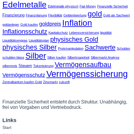
Edelmetalle
Edelmetalle physisch
Fiat-Money
Finanzielle Sicherheit
gold
Finanzierung
Finanzplanung
Flexibilität
Geldentwertung
Gold als Sachwert
Inflation
goldpreis
goldanleger
Gold kaufen
Inflationsschutz
Kapitalschutz
Lebensversicherung
liquidität
physisches Gold
Liquiditätsengpas
Liquiditätsplan
physisches Silber
Sachwerte
Preismanipulation
Schulden
Silber
schulden blase
Silber kaufen
Silberknappheit
Silbermarkt Analyse
Vermögensaufbau
Steuern
silberpreis
Tokenisierung
Vermögenssicherung
Vermögensschutz
Zentralbanken kaufen Gold
Zinsmarkt
zukunft
Finanzielle Sicherheit entsteht durch Struktur. Unabhängig,
frei von Vorgaben und Vertriebsdruck.
Links
Start