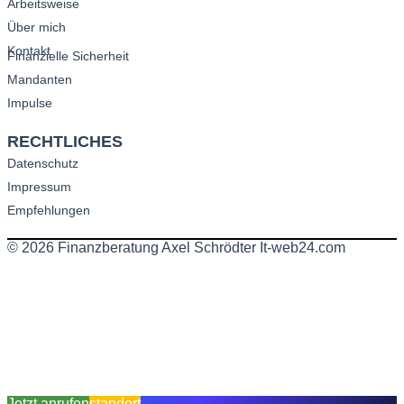
Arbeitsweise
Über mich
Kontakt
Finanzielle Sicherheit
Mandanten
Impulse
RECHTLICHES
Datenschutz
Impressum
Empfehlungen
Jetzt anrufen
standort