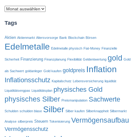
Archiv
Tags
Aktien
Aktienmarkt
Altersvorsorge
Bank
Blockchain
Börsen
Edelmetalle
Edelmetalle physisch
Fiat-Money
Finanzielle
gold
Finanzierung
Sicherheit
Finanzplanung
Flexibilität
Geldentwertung
Gold
Inflation
goldpreis
als Sachwert
goldanleger
Gold kaufen
Inflationsschutz
Kapitalschutz
Lebensversicherung
liquidität
physisches Gold
Liquiditätsengpas
Liquiditätsplan
physisches Silber
Sachwerte
Preismanipulation
Silber
Schulden
schulden blase
Silber kaufen
Silberknappheit
Silbermarkt
Vermögensaufbau
Steuern
Analyse
silberpreis
Tokenisierung
Vermögensschutz