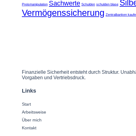
Silb
Sachwerte
Preismanipulation
Schulden
schulden blase
Vermögenssicherung
Zentralbanken kauf
Finanzielle Sicherheit entsteht durch Struktur. Unabhä
Vorgaben und Vertriebsdruck.
Links
Start
Arbeitsweise
Über mich
Kontakt