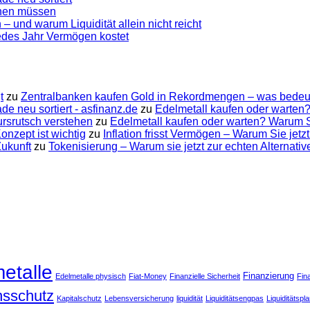
ennen müssen
 – und warum Liquidität allein nicht reicht
jedes Jahr Vermögen kostet
t
zu
Zentralbanken kaufen Gold in Rekordmengen – was bedeut
e neu sortiert - asfinanz.de
zu
Edelmetall kaufen oder warten?
ursrutsch verstehen
zu
Edelmetall kaufen oder warten? Warum Su
nzept ist wichtig
zu
Inflation frisst Vermögen – Warum Sie jetzt
Zukunft
zu
Tokenisierung – Warum sie jetzt zur echten Alternati
etalle
Finanzierung
Edelmetalle physisch
Fiat-Money
Finanzielle Sicherheit
Fin
onsschutz
Kapitalschutz
Lebensversicherung
liquidität
Liquiditätsengpas
Liquiditätspl