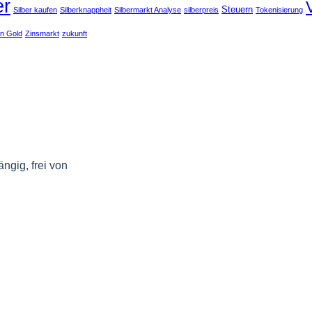
er
Steuern
Silber kaufen
Silberknappheit
Silbermarkt Analyse
silberpreis
Tokenisierung
en Gold
Zinsmarkt
zukunft
ngig, frei von