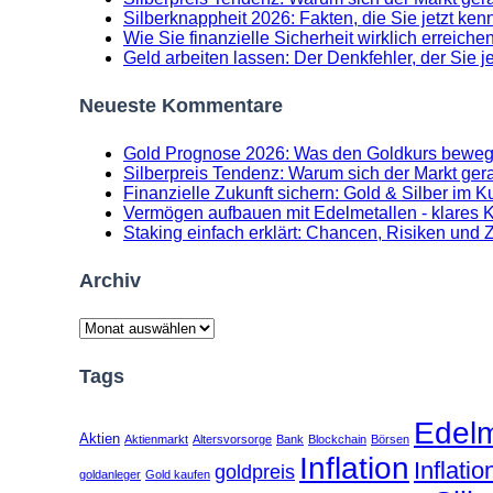
Silberknappheit 2026: Fakten, die Sie jetzt k
Wie Sie finanzielle Sicherheit wirklich erreichen
Geld arbeiten lassen: Der Denkfehler, der Sie 
Neueste Kommentare
Gold Prognose 2026: Was den Goldkurs beweg
Silberpreis Tendenz: Warum sich der Markt gerad
Finanzielle Zukunft sichern: Gold & Silber im K
Vermögen aufbauen mit Edelmetallen - klares Ko
Staking einfach erklärt: Chancen, Risiken und 
Archiv
Archiv
Tags
Edelm
Aktien
Aktienmarkt
Altersvorsorge
Bank
Blockchain
Börsen
Inflation
Inflati
goldpreis
goldanleger
Gold kaufen