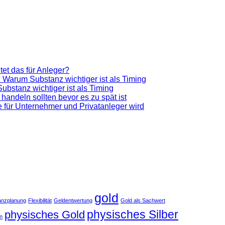
et das für Anleger?
 Warum Substanz wichtiger ist als Timing
bstanz wichtiger ist als Timing
 handeln sollten bevor es zu spät ist
ve für Unternehmer und Privatanleger wird
gold
anzplanung
Flexibilität
Geldentwertung
Gold als Sachwert
physisches Silber
physisches Gold
an