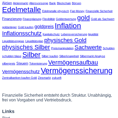
Aktien
Aktienmarkt
Altersvorsorge
Bank
Blockchain
Börsen
Edelmetalle
Edelmetalle physisch
Fiat-Money
Finanzielle Sicherheit
gold
Finanzierung
Finanzplanung
Flexibilität
Geldentwertung
Gold als Sachwert
Inflation
goldpreis
goldanleger
Gold kaufen
Inflationsschutz
Kapitalschutz
Lebensversicherung
liquidität
physisches Gold
Liquiditätsengpas
Liquiditätsplan
physisches Silber
Sachwerte
Preismanipulation
Schulden
Silber
schulden blase
Silber kaufen
Silberknappheit
Silbermarkt Analyse
Vermögensaufbau
Steuern
silberpreis
Tokenisierung
Vermögenssicherung
Vermögensschutz
Zentralbanken kaufen Gold
Zinsmarkt
zukunft
Finanzielle Sicherheit entsteht durch Struktur. Unabhängig,
frei von Vorgaben und Vertriebsdruck.
Links
Start