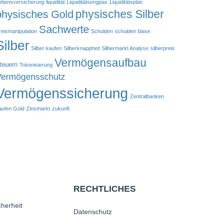
ebensversicherung
liquidität
Liquiditätsengpas
Liquiditätsplan
physisches Silber
physisches Gold
Sachwerte
reismanipulation
Schulden
schulden blase
Silber
Silber kaufen
Silberknappheit
Silbermarkt Analyse
silberpreis
Vermögensaufbau
teuern
Tokenisierung
Vermögensschutz
Vermögenssicherung
Zentralbanken
aufen Gold
Zinsmarkt
zukunft
RECHTLICHES
cherheit
Datenschutz