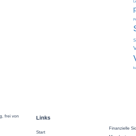
L
P
S
k
, frei von
Links
Finanzielle Si
Start