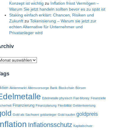
Konzept ist wichtig
zu
Inflation frisst Vermögen –
Warum Sie jetzt handeln sollten bevor es zu spät ist
Staking einfach erklärt: Chancen, Risiken und
Zukunft
zu
Tokenisierung – Warum sie jetzt zur
echten Alternative für Unternehmer und
Privatanleger wird
Archiv
rchiv
Tags
ktien
Aktienmarkt
Altersvorsorge
Bank
Blockchain
Börsen
Edelmetalle
Edelmetalle physisch
Fiat-Money
Finanzielle
Finanzierung
icherheit
Finanzplanung
Flexibilität
Geldentwertung
gold
goldpreis
Gold als Sachwert
goldanleger
Gold kaufen
Inflation
Inflationsschutz
Kapitalschutz