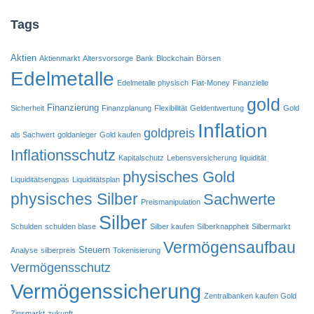
Tags
Aktien
Aktienmarkt
Altersvorsorge
Bank
Blockchain
Börsen
Edelmetalle
Edelmetalle physisch
Fiat-Money
Finanzielle
gold
Finanzierung
Sicherheit
Finanzplanung
Flexibilität
Geldentwertung
Gold
Inflation
goldpreis
als Sachwert
goldanleger
Gold kaufen
Inflationsschutz
Kapitalschutz
Lebensversicherung
liquidität
physisches Gold
Liquiditätsengpas
Liquiditätsplan
physisches Silber
Sachwerte
Preismanipulation
Silber
Schulden
schulden blase
Silber kaufen
Silberknappheit
Silbermarkt
Vermögensaufbau
Steuern
Analyse
silberpreis
Tokenisierung
Vermögensschutz
Vermögenssicherung
Zentralbanken kaufen Gold
Zinsmarkt
zukunft