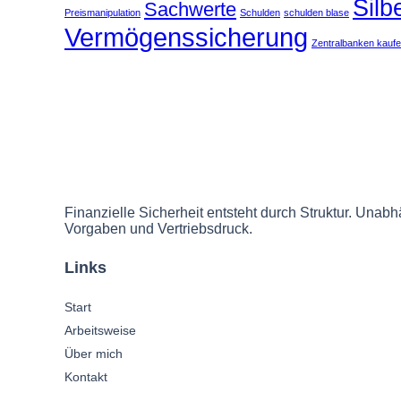
Silb
Sachwerte
Preismanipulation
Schulden
schulden blase
Vermögenssicherung
Zentralbanken kauf
Finanzielle Sicherheit entsteht durch Struktur. Unabhä
Vorgaben und Vertriebsdruck.
Links
Start
Arbeitsweise
Über mich
Kontakt