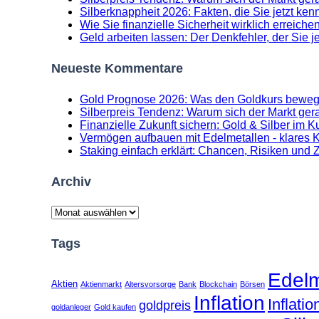
Silberknappheit 2026: Fakten, die Sie jetzt k
Wie Sie finanzielle Sicherheit wirklich erreichen
Geld arbeiten lassen: Der Denkfehler, der Sie 
Neueste Kommentare
Gold Prognose 2026: Was den Goldkurs beweg
Silberpreis Tendenz: Warum sich der Markt gerad
Finanzielle Zukunft sichern: Gold & Silber im K
Vermögen aufbauen mit Edelmetallen - klares Ko
Staking einfach erklärt: Chancen, Risiken und 
Archiv
Archiv
Tags
Edelm
Aktien
Aktienmarkt
Altersvorsorge
Bank
Blockchain
Börsen
Inflation
Inflati
goldpreis
goldanleger
Gold kaufen