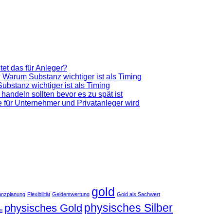
et das für Anleger?
 Warum Substanz wichtiger ist als Timing
bstanz wichtiger ist als Timing
 handeln sollten bevor es zu spät ist
ve für Unternehmer und Privatanleger wird
gold
anzplanung
Flexibilität
Geldentwertung
Gold als Sachwert
physisches Silber
physisches Gold
an