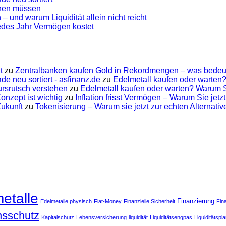
ennen müssen
 – und warum Liquidität allein nicht reicht
jedes Jahr Vermögen kostet
t
zu
Zentralbanken kaufen Gold in Rekordmengen – was bedeut
e neu sortiert - asfinanz.de
zu
Edelmetall kaufen oder warten?
ursrutsch verstehen
zu
Edelmetall kaufen oder warten? Warum Su
nzept ist wichtig
zu
Inflation frisst Vermögen – Warum Sie jetzt
Zukunft
zu
Tokenisierung – Warum sie jetzt zur echten Alternati
etalle
Finanzierung
Edelmetalle physisch
Fiat-Money
Finanzielle Sicherheit
Fin
onsschutz
Kapitalschutz
Lebensversicherung
liquidität
Liquiditätsengpas
Liquiditätspl