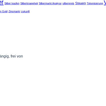
er
Steuern
Silber kaufen
Silberknappheit
Silbermarkt Analyse
silberpreis
Tokenisierung
en Gold
Zinsmarkt
zukunft
ngig, frei von