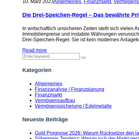
10. März 2023
Allgemeines
,
Finanzmarkt
,
Vermögenss
Die Drei-Speichen-Regel – Das bewährte Pr
In wirtschaftlich unsicheren Zeiten stellt sich viele
Immobilienpreise und instabile Währungen verunsiche
Drei-Speichen-Regel. Sie ist kein modernes Anlagek
Read more
Kategorien
Allgemeines
Finanzanalyse / Finanzplanung
Finanzmarkt
Vermögensaufbau
Vermögenssicherung / Edelmetalle
Neueste Beiträge
Gold Prognose 2026: Warum Rücksetzer den lan
Silberpreis Tendenz: Warum sich der Markt gera