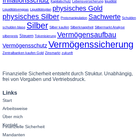
Inflationsschutz
Kapitalschutz
Lebensversicherung
liquidität
physisches Gold
Liquiditätsengpas
Liquiditätsplan
physisches Silber
Sachwerte
Preismanipulation
Schulden
Silber
schulden blase
Silber kaufen
Silberknappheit
Silbermarkt Analyse
Vermögensaufbau
Steuern
silberpreis
Tokenisierung
Vermögenssicherung
Vermögensschutz
Zentralbanken kaufen Gold
Zinsmarkt
zukunft
Finanzielle Sicherheit entsteht durch Struktur. Unabhängig,
frei von Vorgaben und Vertriebsdruck.
Links
Start
Arbeitsweise
Über mich
Kontakt
Finanzielle Sicherheit
Mandanten