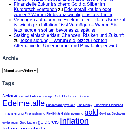
Finanzielle Zukunft sichern: Gold & Silber im
Kursrutsch verstehen
zu
Edelmetall kaufen oder
warten? Warum Substanz wichtiger ist als Timing
Vermögen aufbauen mit Edelmetallen - klares Konzept
ist wichtig
zu
Inflation frisst Vermögen – Warum Sie
jetzt handeln sollten bevor es zu spät ist
Staking einfach erklärt: Chancen, Risiken und Zukunft
zu
Tokenisierung – Warum sie jetzt zur echten
Alternative für Unternehmer und Privatanleger wird
Archiv
Archiv
Tags
Aktien
Aktienmarkt
Altersvorsorge
Bank
Blockchain
Börsen
Edelmetalle
Edelmetalle physisch
Fiat-Money
Finanzielle Sicherheit
gold
Finanzierung
Finanzplanung
Flexibilität
Geldentwertung
Gold als Sachwert
Inflation
goldpreis
goldanleger
Gold kaufen