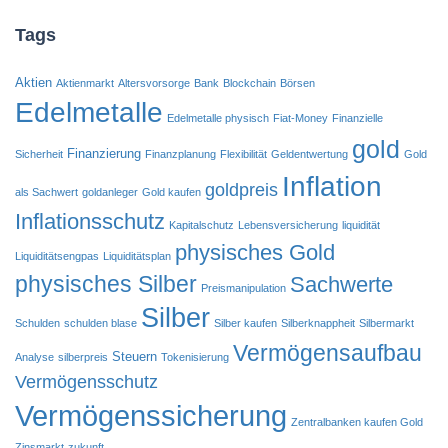
Tags
Aktien
Aktienmarkt
Altersvorsorge
Bank
Blockchain
Börsen
Edelmetalle
Edelmetalle physisch
Fiat-Money
Finanzielle
gold
Finanzierung
Sicherheit
Finanzplanung
Flexibilität
Geldentwertung
Gold
Inflation
goldpreis
als Sachwert
goldanleger
Gold kaufen
Inflationsschutz
Kapitalschutz
Lebensversicherung
liquidität
physisches Gold
Liquiditätsengpas
Liquiditätsplan
physisches Silber
Sachwerte
Preismanipulation
Silber
Schulden
schulden blase
Silber kaufen
Silberknappheit
Silbermarkt
Vermögensaufbau
Steuern
Analyse
silberpreis
Tokenisierung
Vermögensschutz
Vermögenssicherung
Zentralbanken kaufen Gold
Zinsmarkt
zukunft