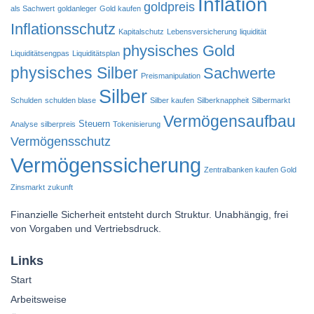
Inflation
goldpreis
als Sachwert
goldanleger
Gold kaufen
Inflationsschutz
Kapitalschutz
Lebensversicherung
liquidität
physisches Gold
Liquiditätsengpas
Liquiditätsplan
physisches Silber
Sachwerte
Preismanipulation
Silber
Schulden
schulden blase
Silber kaufen
Silberknappheit
Silbermarkt
Vermögensaufbau
Steuern
Analyse
silberpreis
Tokenisierung
Vermögensschutz
Vermögenssicherung
Zentralbanken kaufen Gold
Zinsmarkt
zukunft
Finanzielle Sicherheit entsteht durch Struktur. Unabhängig, frei
von Vorgaben und Vertriebsdruck.
Links
Start
Arbeitsweise