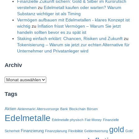
Finanzielle Zukunft sichern: Gold & Silber im Kursrutsch
verstehen
zu
Edelmetall kaufen oder warten? Warum
Substanz wichtiger ist als Timing
Vermögen aufbauen mit Edelmetallen - klares Konzept ist
wichtig
zu
Inflation frisst Vermögen – Warum Sie jetzt
handeln sollten bevor es zu spät ist
Staking einfach erklärt: Chancen, Risiken und Zukunft
zu
Tokenisierung – Warum sie jetzt zur echten Alternative für
Unternehmer und Privatanleger wird
Archiv
Archiv
Tags
Aktien
Aktienmarkt
Altersvorsorge
Bank
Blockchain
Börsen
Edelmetalle
Edelmetalle physisch
Fiat-Money
Finanzielle
gold
Finanzierung
Sicherheit
Finanzplanung
Flexibilität
Geldentwertung
Gold