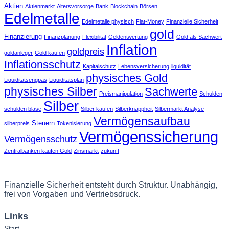
Aktien
Aktienmarkt
Altersvorsorge
Bank
Blockchain
Börsen
Edelmetalle
Edelmetalle physisch
Fiat-Money
Finanzielle Sicherheit
gold
Finanzierung
Finanzplanung
Flexibilität
Geldentwertung
Gold als Sachwert
Inflation
goldpreis
goldanleger
Gold kaufen
Inflationsschutz
Kapitalschutz
Lebensversicherung
liquidität
physisches Gold
Liquiditätsengpas
Liquiditätsplan
physisches Silber
Sachwerte
Preismanipulation
Schulden
Silber
schulden blase
Silber kaufen
Silberknappheit
Silbermarkt Analyse
Vermögensaufbau
Steuern
silberpreis
Tokenisierung
Vermögenssicherung
Vermögensschutz
Zentralbanken kaufen Gold
Zinsmarkt
zukunft
Finanzielle Sicherheit entsteht durch Struktur. Unabhängig,
frei von Vorgaben und Vertriebsdruck.
Links
Start