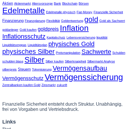
Aktien
Aktienmarkt
Altersvorsorge
Bank
Blockchain
Börsen
Edelmetalle
Edelmetalle physisch
Fiat-Money
Finanzielle Sicherheit
gold
Finanzierung
Finanzplanung
Flexibilität
Geldentwertung
Gold als Sachwert
Inflation
goldpreis
goldanleger
Gold kaufen
Inflationsschutz
Kapitalschutz
Lebensversicherung
liquidität
physisches Gold
Liquiditätsengpas
Liquiditätsplan
physisches Silber
Sachwerte
Preismanipulation
Schulden
Silber
schulden blase
Silber kaufen
Silberknappheit
Silbermarkt Analyse
Vermögensaufbau
Steuern
silberpreis
Tokenisierung
Vermögenssicherung
Vermögensschutz
Zentralbanken kaufen Gold
Zinsmarkt
zukunft
Finanzielle Sicherheit entsteht durch Struktur. Unabhängig,
frei von Vorgaben und Vertriebsdruck.
Links
Start