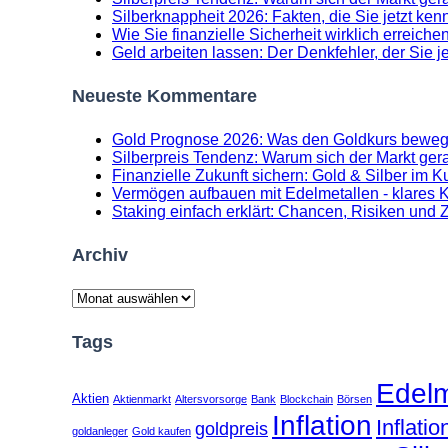
Silberknappheit 2026: Fakten, die Sie jetzt k
Wie Sie finanzielle Sicherheit wirklich erreichen
Geld arbeiten lassen: Der Denkfehler, der Sie 
Neueste Kommentare
Gold Prognose 2026: Was den Goldkurs beweg
Silberpreis Tendenz: Warum sich der Markt gerad
Finanzielle Zukunft sichern: Gold & Silber im K
Vermögen aufbauen mit Edelmetallen - klares Ko
Staking einfach erklärt: Chancen, Risiken und 
Archiv
Archiv
Tags
Edelm
Aktien
Aktienmarkt
Altersvorsorge
Bank
Blockchain
Börsen
Inflation
Inflati
goldpreis
goldanleger
Gold kaufen