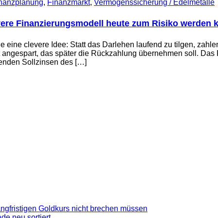
inanzplanung
,
Finanzmarkt
,
Vermögenssicherung / Edelmetalle
vere Finanzierungsmodell heute zum Risiko werden 
e eine clevere Idee: Statt das Darlehen laufend zu tilgen, zahle
angespart, das später die Rückzahlung übernehmen soll. Das Pr
lenden Sollzinsen des […]
gfristigen Goldkurs nicht brechen müssen
de neu sortiert