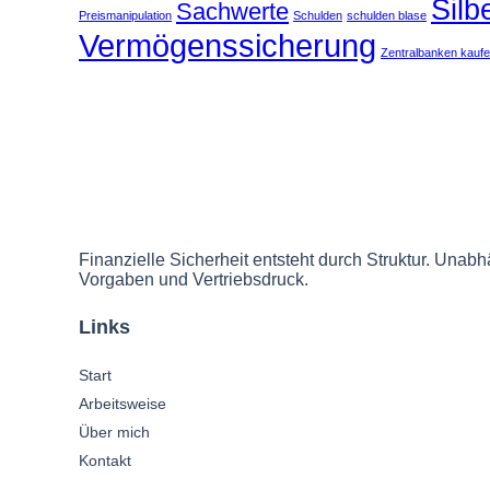
Silb
Sachwerte
Preismanipulation
Schulden
schulden blase
Vermögenssicherung
Zentralbanken kauf
Finanzielle Sicherheit entsteht durch Struktur. Unabhä
Vorgaben und Vertriebsdruck.
Links
Start
Arbeitsweise
Über mich
Kontakt