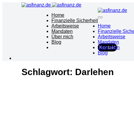
Home
Finanzielle Sicherheit
Arbeitsweise
Home
Mandaten
Finanzielle Siche
Über mich
Arbeitsweise
Blog
Mandaten
Über mich
Kontakt
Blog
Schlagwort:
Darlehen