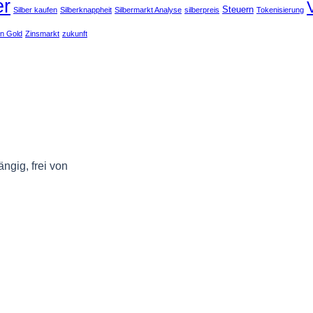
er
Steuern
Silber kaufen
Silberknappheit
Silbermarkt Analyse
silberpreis
Tokenisierung
en Gold
Zinsmarkt
zukunft
ngig, frei von