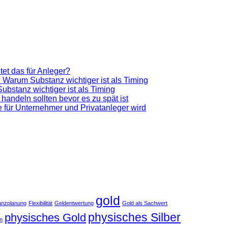
et das für Anleger?
 Warum Substanz wichtiger ist als Timing
bstanz wichtiger ist als Timing
 handeln sollten bevor es zu spät ist
ve für Unternehmer und Privatanleger wird
gold
anzplanung
Flexibilität
Geldentwertung
Gold als Sachwert
physisches Silber
physisches Gold
an