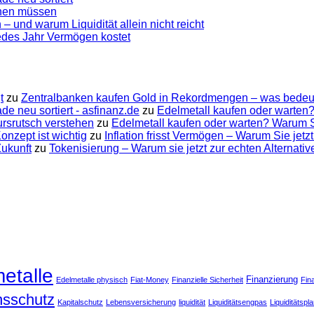
ennen müssen
 – und warum Liquidität allein nicht reicht
jedes Jahr Vermögen kostet
t
zu
Zentralbanken kaufen Gold in Rekordmengen – was bedeut
e neu sortiert - asfinanz.de
zu
Edelmetall kaufen oder warten?
ursrutsch verstehen
zu
Edelmetall kaufen oder warten? Warum Su
nzept ist wichtig
zu
Inflation frisst Vermögen – Warum Sie jetzt
Zukunft
zu
Tokenisierung – Warum sie jetzt zur echten Alternati
etalle
Finanzierung
Edelmetalle physisch
Fiat-Money
Finanzielle Sicherheit
Fin
onsschutz
Kapitalschutz
Lebensversicherung
liquidität
Liquiditätsengpas
Liquiditätspl