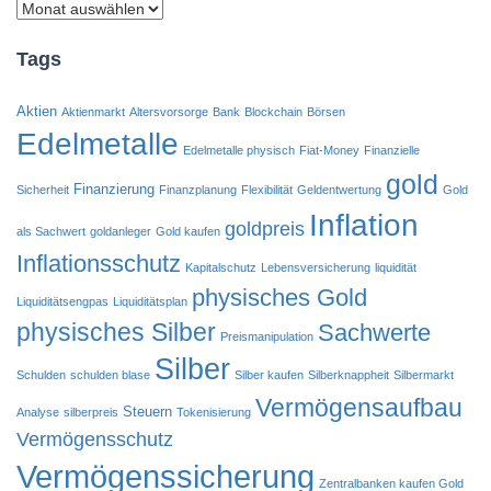
Archiv
Tags
Aktien
Aktienmarkt
Altersvorsorge
Bank
Blockchain
Börsen
Edelmetalle
Edelmetalle physisch
Fiat-Money
Finanzielle
gold
Finanzierung
Sicherheit
Finanzplanung
Flexibilität
Geldentwertung
Gold
Inflation
goldpreis
als Sachwert
goldanleger
Gold kaufen
Inflationsschutz
Kapitalschutz
Lebensversicherung
liquidität
physisches Gold
Liquiditätsengpas
Liquiditätsplan
physisches Silber
Sachwerte
Preismanipulation
Silber
Schulden
schulden blase
Silber kaufen
Silberknappheit
Silbermarkt
Vermögensaufbau
Steuern
Analyse
silberpreis
Tokenisierung
Vermögensschutz
Vermögenssicherung
Zentralbanken kaufen Gold