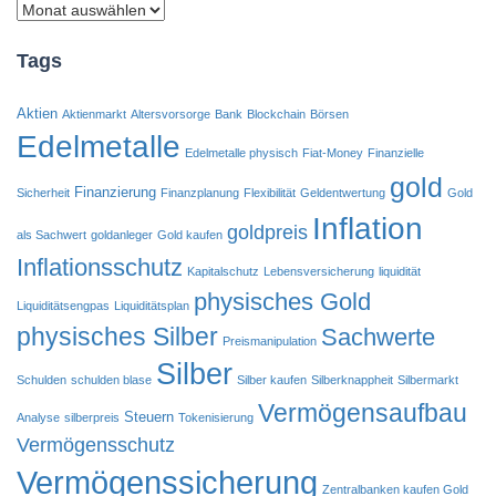
Archiv
Tags
Aktien
Aktienmarkt
Altersvorsorge
Bank
Blockchain
Börsen
Edelmetalle
Edelmetalle physisch
Fiat-Money
Finanzielle
gold
Finanzierung
Sicherheit
Finanzplanung
Flexibilität
Geldentwertung
Gold
Inflation
goldpreis
als Sachwert
goldanleger
Gold kaufen
Inflationsschutz
Kapitalschutz
Lebensversicherung
liquidität
physisches Gold
Liquiditätsengpas
Liquiditätsplan
physisches Silber
Sachwerte
Preismanipulation
Silber
Schulden
schulden blase
Silber kaufen
Silberknappheit
Silbermarkt
Vermögensaufbau
Steuern
Analyse
silberpreis
Tokenisierung
Vermögensschutz
Vermögenssicherung
Zentralbanken kaufen Gold