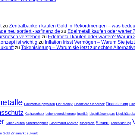
t
zu
Zentralbanken kaufen Gold in Rekordmengen – was bedeut
e neu sortiert - asfinanz.de
zu
Edelmetall kaufen oder warten?
ursrutsch verstehen
zu
Edelmetall kaufen oder warten? Warum Su
nzept ist wichtig
zu
Inflation frisst Vermögen – Warum Sie jetzt
Zukunft
zu
Tokenisierung – Warum sie jetzt zur echten Alternati
etalle
Finanzierung
Edelmetalle physisch
Fiat-Money
Finanzielle Sicherheit
Fin
onsschutz
Kapitalschutz
Lebensversicherung
liquidität
Liquiditätsengpas
Liquiditätspl
er
Steuern
Silber kaufen
Silberknappheit
Silbermarkt Analyse
silberpreis
Tokenisierung
en Gold
Zinsmarkt
zukunft