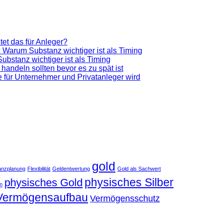
et das für Anleger?
 Warum Substanz wichtiger ist als Timing
bstanz wichtiger ist als Timing
 handeln sollten bevor es zu spät ist
ve für Unternehmer und Privatanleger wird
gold
anzplanung
Flexibilität
Geldentwertung
Gold als Sachwert
physisches Silber
physisches Gold
an
Vermögensaufbau
Vermögensschutz