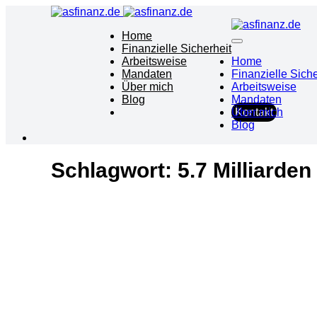
Home
Finanzielle Sicherheit
Arbeitsweise
Home
Mandaten
Finanzielle Siche
Über mich
Arbeitsweise
Blog
Mandaten
Über mich
Kontakt
Blog
Schlagwort:
5.7 Milliarden