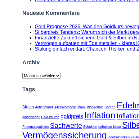
Neueste Kommentare
Gold Prognose 2026: Was den Goldkurs beweg
Silberpreis Tendenz: Warum sich der Markt gerad
Finanzielle Zukunft sichern: Gold & Silber im K
Vermögen aufbauen mit Edelmetallen - klares Ko
Staking einfach erklärt: Chancen, Risiken und 
Archiv
Archiv
Tags
Edelm
Aktien
Aktienmarkt
Altersvorsorge
Bank
Blockchain
Börsen
Inflation
Inflati
goldpreis
goldanleger
Gold kaufen
Silb
Sachwerte
Preismanipulation
Schulden
schulden blase
Vermögenssicherung
Zentralbanken kauf